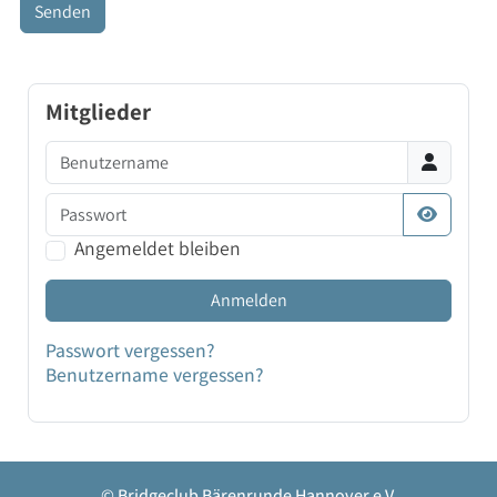
Senden
Mitglieder
Benutzername
Passwort
Passwort
Angemeldet bleiben
Anmelden
Passwort vergessen?
Benutzername vergessen?
© Bridgeclub Bärenrunde Hannover e.V.